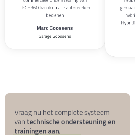
commerciële ondersteuning van
hebb
TECH360 kan ik nu alle automerken
gemaakt
bedienen
hybri
Hybrid
Marc Goossens
Garage Goossens
Vraag nu het complete systeem
van
technische ondersteuning en
trainingen aan.