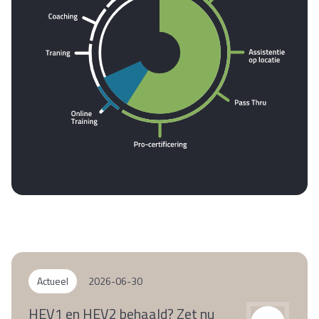
Actueel
2026-06-30
HEV1 en HEV2 behaald? Zet nu