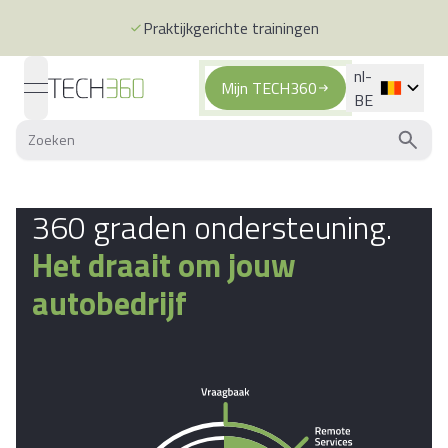
Praktijkgerichte trainingen
nl-
Mijn TECH360
open navigation menu
BE
Ga naar de homepagina
360 graden ondersteuning.
Het draait om jouw
autobedrijf