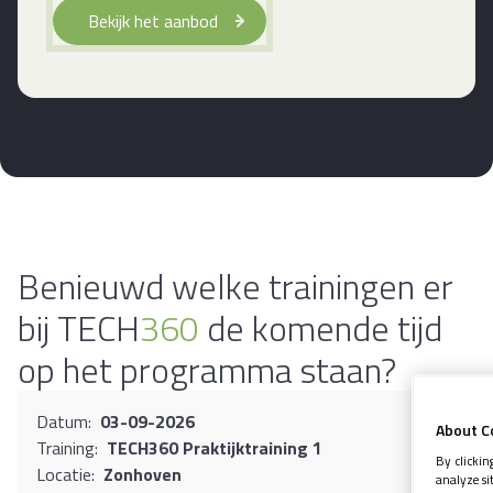
Bekijk het aanbod
Benieuwd welke trainingen er
bij TECH
360
de komende tijd
op het programma staan?
Datum
:
03-09-2026
About C
Training
:
TECH360 Praktijktraining 1
By clicking
Locatie
:
Zonhoven
analyze sit